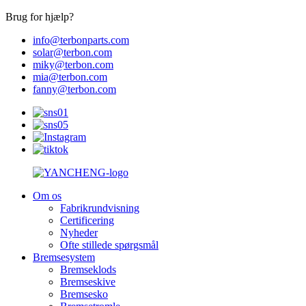
Brug for hjælp?
info@terbonparts.com
solar@terbon.com
miky@terbon.com
mia@terbon.com
fanny@terbon.com
Om os
Fabrikrundvisning
Certificering
Nyheder
Ofte stillede spørgsmål
Bremsesystem
Bremseklods
Bremseskive
Bremsesko