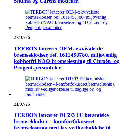
Shuma og Carens modeller.
27/07/26
TERBON lancerer OEM-ækvivalente
bremseklodser, ref. 1611458780, miljøvenlig
kobberfri NAO-bremseløsning til Citroën- og
Peugeot-personbiler
21/07/26
TERBON lancerer D1593 FF keramiske
bremseklodser – komfortfokuseret
bremseløsning med lav vedligeholdelse til