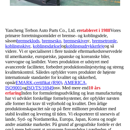
Yancheng Terbon Auto Parts Co., Ltd. er
etableret i 1988
Vores
primære forretningsområder er bremse- og koblingsdele,
såsom
bremseklods
,
bremsesko
,
bremseskiver
c,
bremsetromle
,
koblingsskive
,
koblingsdæksel
og
koblingsudrykkerleje
og så
videre. Vi er specialiseret i flere tusinde eftermarkedsreservedele
til amerikanske, europæiske, japanske og koreanske biler,
varevogne og lastbiler. Vores produktion er udstyret med
avancerede faciliteter, forbedret produktionslinjestyring og streng
kvalitetskontrol. Således opfylder vores produkter de højeste
internationale standarder for kvalitet og sikkerhed,
opnår
EMARK-certifikat (R90)
,
AMERICA,
ISO9001
og
ISO/TS/16949
osv. Med mere end
10 års
erfaring
Inden for formuleringsudvikling og lean manufacturing
har vi udviklet forskellige formelsystemer, der opfylder næsten
alle former for krav til vejforhold og kvalitet. Den årlige
produktionskapacitet når op på flere millioner produkter med
stabil kvalitet og levering til tiden. Vi eksporterer til snesevis af
lande, Syd- og Nordamerika, Europa, Japan, Korea og nogle
andre asiatiske markeder. På grund af geografiske fordele er det
også mere bekvemt at arrangere forsendelse i nærheden af ​​