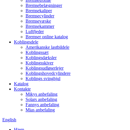
Bremsetromle
Bremsebelægninger
Bremsekaliper
Bremsecylinder
Bremsevæske
Bremsekammer
Luftfjeder
Bremser online katalog
Koblingsdele
Amerikanske lastbildele
Koblingssæt
Koblingsdæksler
Koblingsskiver
Koblingsudløserlejer
Koblingshovedcylindere
Koblings svinghjul
Katalog
Kontakte
Mikys anbefaling
Solars anbefaling
Fannys anbefaling
Mias anbefaling
English
Hjem