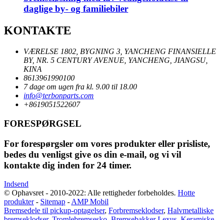
daglige by- og familiebiler
KONTAKTE
VÆRELSE 1802, BYGNING 3, YANCHENG FINANSIELLE
BY, NR. 5 CENTURY AVENUE, YANCHENG, JIANGSU,
KINA
8613961990100
7 dage om ugen fra kl. 9.00 til 18.00
info@terbonparts.com
+8619051522607
FORESPØRGSEL
For forespørgsler om vores produkter eller prisliste,
bedes du venligst give os din e-mail, og vi vil
kontakte dig inden for 24 timer.
Indsend
© Ophavsret - 2010-2022: Alle rettigheder forbeholdes.
Hotte
produkter
-
Sitemap
-
AMP Mobil
Bremsedele til pickup-optagelser
,
Forbremseklodser
,
Halvmetalliske
bremseklodser
,
Tromlebremsesko
,
Bremsebakker Lexus
,
Keramiske