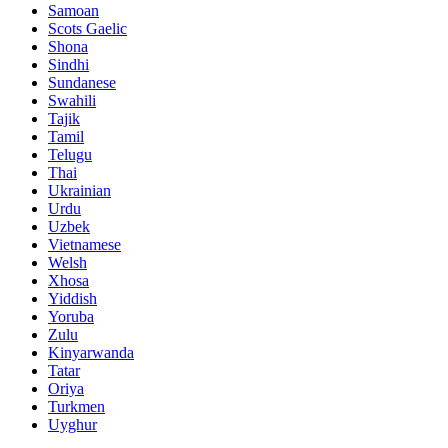
Samoan
Scots Gaelic
Shona
Sindhi
Sundanese
Swahili
Tajik
Tamil
Telugu
Thai
Ukrainian
Urdu
Uzbek
Vietnamese
Welsh
Xhosa
Yiddish
Yoruba
Zulu
Kinyarwanda
Tatar
Oriya
Turkmen
Uyghur