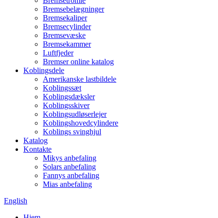
Bremsetromle
Bremsebelægninger
Bremsekaliper
Bremsecylinder
Bremsevæske
Bremsekammer
Luftfjeder
Bremser online katalog
Koblingsdele
Amerikanske lastbildele
Koblingssæt
Koblingsdæksler
Koblingsskiver
Koblingsudløserlejer
Koblingshovedcylindere
Koblings svinghjul
Katalog
Kontakte
Mikys anbefaling
Solars anbefaling
Fannys anbefaling
Mias anbefaling
English
Hjem