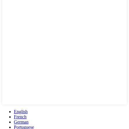
English
French
German
Portuguese