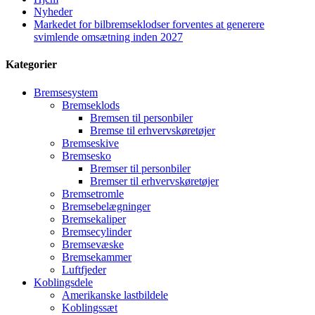
Nyheder
Markedet for bilbremseklodser forventes at generere
svimlende omsætning inden 2027
Kategorier
Bremsesystem
Bremseklods
Bremsen til personbiler
Bremse til erhvervskøretøjer
Bremseskive
Bremsesko
Bremser til personbiler
Bremser til erhvervskøretøjer
Bremsetromle
Bremsebelægninger
Bremsekaliper
Bremsecylinder
Bremsevæske
Bremsekammer
Luftfjeder
Koblingsdele
Amerikanske lastbildele
Koblingssæt