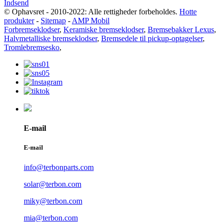
Indsend
© Ophavsret - 2010-2022: Alle rettigheder forbeholdes.
Hotte
produkter
-
Sitemap
-
AMP Mobil
Forbremseklodser
,
Keramiske bremseklodser
,
Bremsebakker Lexus
,
Halvmetalliske bremseklodser
,
Bremsedele til pickup-optagelser
,
Tromlebremsesko
,
E-mail
E-mail
info@terbonparts.com
solar@terbon.com
miky@terbon.com
mia@terbon.com