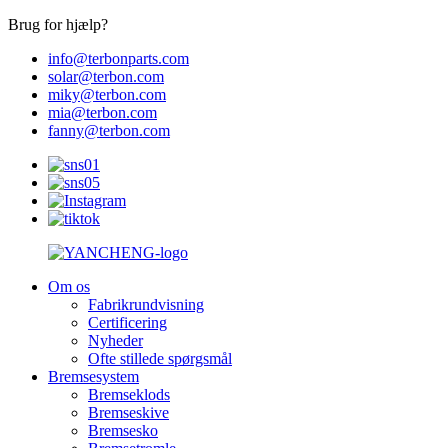
Brug for hjælp?
info@terbonparts.com
solar@terbon.com
miky@terbon.com
mia@terbon.com
fanny@terbon.com
Om os
Fabrikrundvisning
Certificering
Nyheder
Ofte stillede spørgsmål
Bremsesystem
Bremseklods
Bremseskive
Bremsesko