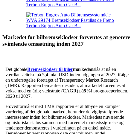
Terbon Engros Auto Car B...
Terbon Engros Auto Car B...
Markedet for bilbremseklodser forventes at generere
svimlende omsætning inden 2027
Det globale
Bremseklodser til biler
marked
anslås at nå en
værdiansættelse på 5,4 mia. USD inden udgangen af ​​2027, ifølge
en undersøgelse foretaget af Transparency Market Research
(TMR). Rapporten bemærker desuden, at markedet forventes at
vokse med en årlig vækstrate (CAGR) på
5%
i prognoseperioden,
2020 til 2027.
Hovedformålet med TMR-rapporten er at tilbyde en komplet
vurdering af det globale marked, herunder de vigtigste førende
interessenter inden for bilbremseklodser. Markedets nuværende
og historiske status sammen med forventet markedsstørrelse og
tendenser demonstreres i vurderingen på en enkel måde.
Derudover leverer rapporten data om volumen, andel,