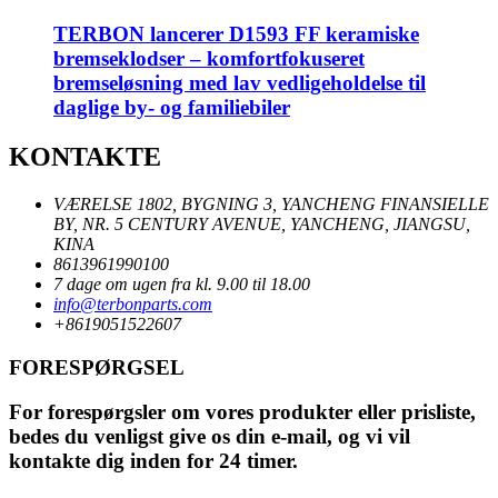
TERBON lancerer D1593 FF keramiske
bremseklodser – komfortfokuseret
bremseløsning med lav vedligeholdelse til
daglige by- og familiebiler
KONTAKTE
VÆRELSE 1802, BYGNING 3, YANCHENG FINANSIELLE
BY, NR. 5 CENTURY AVENUE, YANCHENG, JIANGSU,
KINA
8613961990100
7 dage om ugen fra kl. 9.00 til 18.00
info@terbonparts.com
+8619051522607
FORESPØRGSEL
For forespørgsler om vores produkter eller prisliste,
bedes du venligst give os din e-mail, og vi vil
kontakte dig inden for 24 timer.