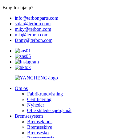
Brug for hjælp?
info@terbonparts.com
solar@terbon.com
miky@terbon.com
mia@terbon.com
fanny@terbon.com
Om os
Fabrikrundvisning
Certificering
Nyheder
Ofte stillede spørgsmål
Bremsesystem
Bremseklods
Bremseskive
Bremsesko