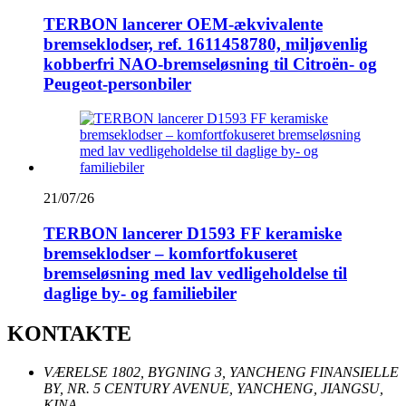
TERBON lancerer OEM-ækvivalente
bremseklodser, ref. 1611458780, miljøvenlig
kobberfri NAO-bremseløsning til Citroën- og
Peugeot-personbiler
21/07/26
TERBON lancerer D1593 FF keramiske
bremseklodser – komfortfokuseret
bremseløsning med lav vedligeholdelse til
daglige by- og familiebiler
KONTAKTE
VÆRELSE 1802, BYGNING 3, YANCHENG FINANSIELLE
BY, NR. 5 CENTURY AVENUE, YANCHENG, JIANGSU,
KINA