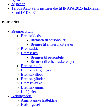
Nyheder
Terbon Auto Parts inviterer dig til INAPA 2025 Indonesien –
Stand D1D3-07
Kategorier
Bremsesystem
Bremseklods
Bremsen til personbiler
Bremse til erhvervskøretøjer
Bremseskive
Bremsesko
Bremser til personbiler
Bremser til erhvervskøretøjer
Bremsetromle
Bremsebelægninger
Bremsekaliper
Bremsecylinder
Bremsevæske
Bremsekammer
Luftfjeder
Koblingsdele
Amerikanske lastbildele
Koblingssæt