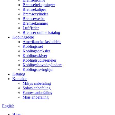
Bremsetromle
Bremsebelægninger
Bremsekaliper
Bremsecylinder
Bremsevæske
Bremsekammer
Luftfjeder
Bremser online katalog
Koblingsdele
Amerikanske lastbildele
Koblingssæt
Koblingsdæksler
Koblingsskiver
Koblingsudløserlejer
Koblingshovedcylindere
Koblings svinghjul
Katalog
Kontakte
Mikys anbefaling
Solars anbefaling
Fannys anbefaling
Mias anbefaling
English
Hjem