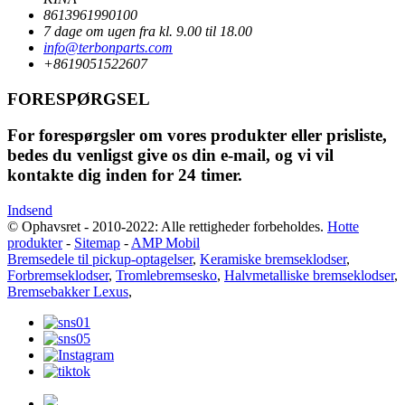
8613961990100
7 dage om ugen fra kl. 9.00 til 18.00
info@terbonparts.com
+8619051522607
FORESPØRGSEL
For forespørgsler om vores produkter eller prisliste,
bedes du venligst give os din e-mail, og vi vil
kontakte dig inden for 24 timer.
Indsend
© Ophavsret - 2010-2022: Alle rettigheder forbeholdes.
Hotte
produkter
-
Sitemap
-
AMP Mobil
Bremsedele til pickup-optagelser
,
Keramiske bremseklodser
,
Forbremseklodser
,
Tromlebremsesko
,
Halvmetalliske bremseklodser
,
Bremsebakker Lexus
,