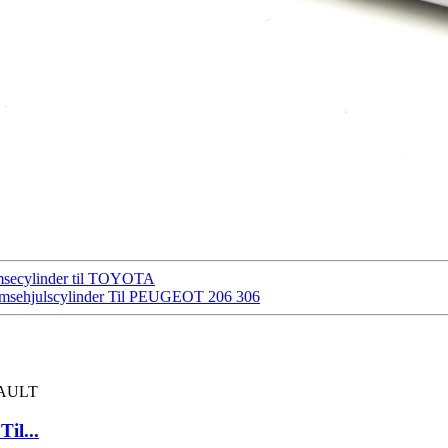
remsecylinder til TOYOTA
remsehjulscylinder Til PEUGEOT 206 306
il...