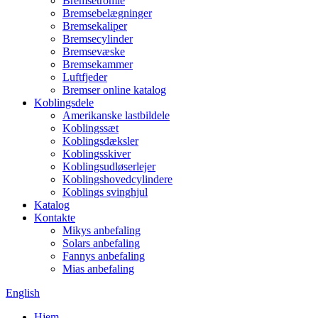
Bremsetromle
Bremsebelægninger
Bremsekaliper
Bremsecylinder
Bremsevæske
Bremsekammer
Luftfjeder
Bremser online katalog
Koblingsdele
Amerikanske lastbildele
Koblingssæt
Koblingsdæksler
Koblingsskiver
Koblingsudløserlejer
Koblingshovedcylindere
Koblings svinghjul
Katalog
Kontakte
Mikys anbefaling
Solars anbefaling
Fannys anbefaling
Mias anbefaling
English
Hjem