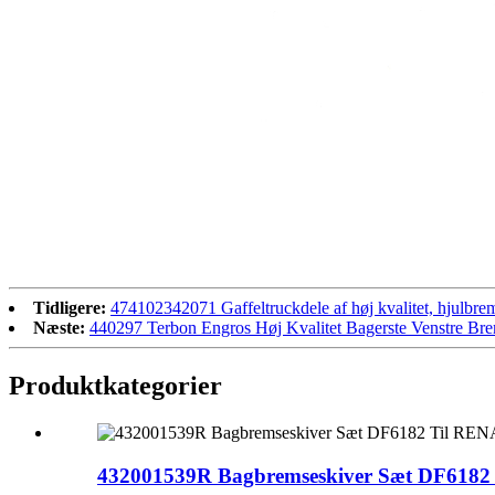
Tidligere:
474102342071 Gaffeltruckdele af høj kvalitet, hjulb
Næste:
440297 Terbon Engros Høj Kvalitet Bagerste Venstre B
Produktkategorier
432001539R Bagbremseskiver Sæt DF6182 T