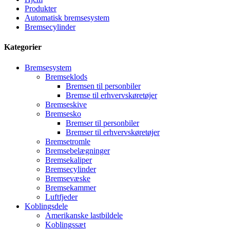
Produkter
Automatisk bremsesystem
Bremsecylinder
Kategorier
Bremsesystem
Bremseklods
Bremsen til personbiler
Bremse til erhvervskøretøjer
Bremseskive
Bremsesko
Bremser til personbiler
Bremser til erhvervskøretøjer
Bremsetromle
Bremsebelægninger
Bremsekaliper
Bremsecylinder
Bremsevæske
Bremsekammer
Luftfjeder
Koblingsdele
Amerikanske lastbildele
Koblingssæt