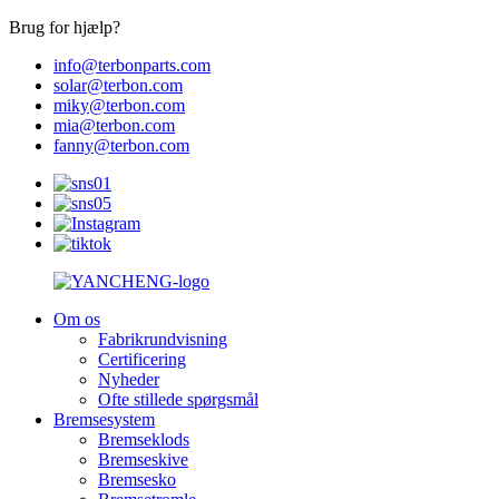
Brug for hjælp?
info@terbonparts.com
solar@terbon.com
miky@terbon.com
mia@terbon.com
fanny@terbon.com
Om os
Fabrikrundvisning
Certificering
Nyheder
Ofte stillede spørgsmål
Bremsesystem
Bremseklods
Bremseskive
Bremsesko