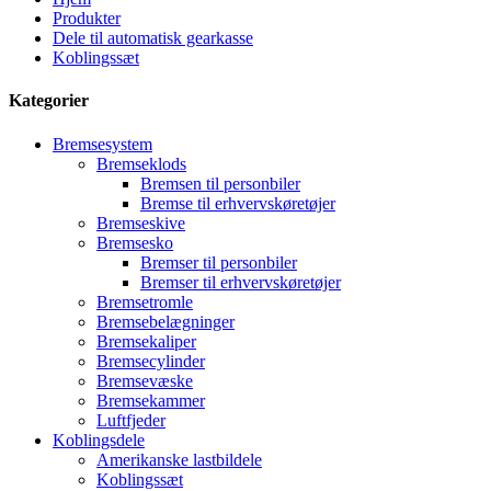
Produkter
Dele til automatisk gearkasse
Koblingssæt
Kategorier
Bremsesystem
Bremseklods
Bremsen til personbiler
Bremse til erhvervskøretøjer
Bremseskive
Bremsesko
Bremser til personbiler
Bremser til erhvervskøretøjer
Bremsetromle
Bremsebelægninger
Bremsekaliper
Bremsecylinder
Bremsevæske
Bremsekammer
Luftfjeder
Koblingsdele
Amerikanske lastbildele
Koblingssæt