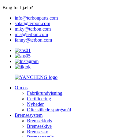
Brug for hjælp?
info@terbonparts.com
solar@terbon.com
miky@terbon.com
mia@terbon.com
fanny@terbon.com
Om os
Fabrikrundvisning
Certificering
Nyheder
Ofte stillede spørgsmål
Bremsesystem
Bremseklods
Bremseskive
Bremsesko