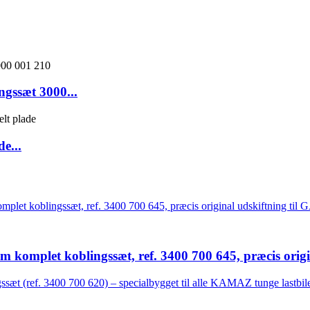
gssæt 3000...
e...
omplet koblingssæt, ref. 3400 700 645, præcis origina