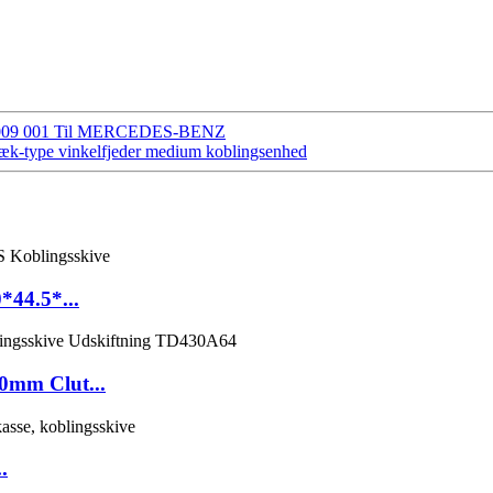
3182 009 001 Til MERCEDES-BENZ
ræk-type vinkelfjeder medium koblingsenhed
*44.5*...
0mm Clut...
.