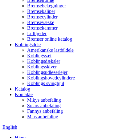
Bremsetromle
Bremsebelægninger
Bremsekaliper
Bremsecylinder
Bremsevæske
Bremsekammer
Luftfjeder
Bremser online katalog
Koblingsdele
Amerikanske lastbildele
Koblingssæt
Koblingsdæksler
Koblingsskiver
Koblingsudløserlejer
Koblingshovedcylindere
Koblings svinghjul
Katalog
Kontakte
Mikys anbefaling
Solars anbefaling
Fannys anbefaling
Mias anbefaling
English
Hjem